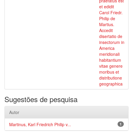
praefatus est
et edidit
Carol Friedr.
Philip de
Martius.
Accedit
disertatio de
insectorum in
America
meridionali
habitantium
vitae genere
moribus et
distributione
geographica
Sugestões de pesquisa
Autor
Martinus, Karl Friedrich Philip v...
1