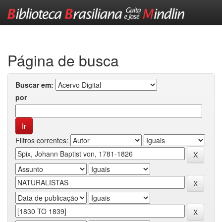
Skip
navigation
Página de busca
Buscar em:
por
Filtros correntes: