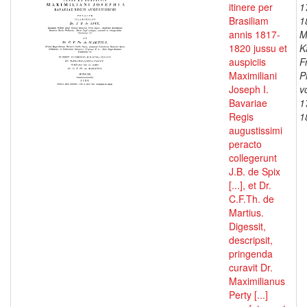
itinere per
1
Brasiliam
1
annis 1817-
M
1820 jussu et
K
auspiciis
F
Maximiliani
P
Joseph I.
v
Bavariae
1
Regis
1
augustissimi
peracto
collegerunt
J.B. de Spix
[...], et Dr.
C.F.Th. de
Martius.
Digessit,
descripsit,
pringenda
curavit Dr.
Maximilianus
Perty [...]