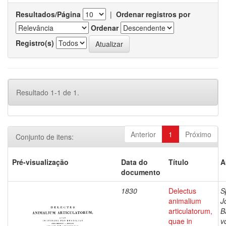
Resultados/Página
|
Ordenar registros por
Ordenar
Registro(s)
Resultado 1-1 de 1.
Anterior
1
Próximo
Conjunto de itens:
Pré-visualização
Data do
Título
A
documento
1830
Delectus
S
animalium
J
articulatorum,
B
quae in
v