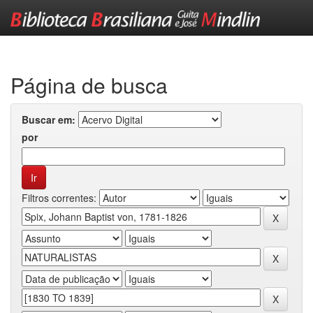
Skip
navigation
Página de busca
Buscar em:
por
Filtros correntes: