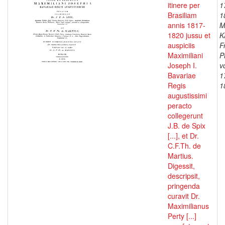
itinere per
1
Brasiliam
1
annis 1817-
M
1820 jussu et
K
auspiciis
F
Maximiliani
P
Joseph I.
v
Bavariae
1
Regis
1
augustissimi
peracto
collegerunt
J.B. de Spix
[...], et Dr.
C.F.Th. de
Martius.
Digessit,
descripsit,
pringenda
curavit Dr.
Maximilianus
Perty [...]