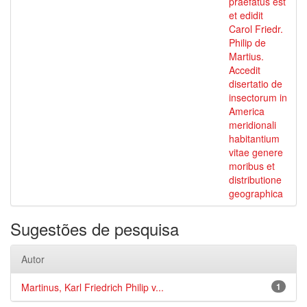
praefatus est
et edidit
Carol Friedr.
Philip de
Martius.
Accedit
disertatio de
insectorum in
America
meridionali
habitantium
vitae genere
moribus et
distributione
geographica
Sugestões de pesquisa
Autor
Martinus, Karl Friedrich Philip v...
1