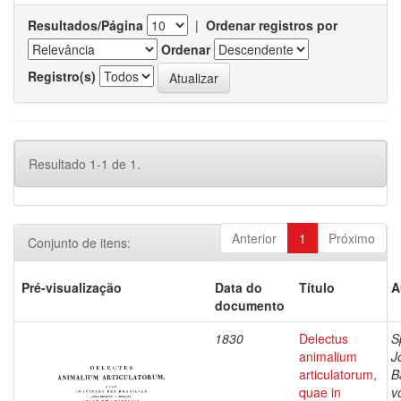
Resultados/Página
|
Ordenar registros por
Ordenar
Registro(s)
Resultado 1-1 de 1.
Anterior
1
Próximo
Conjunto de itens:
Pré-visualização
Data do
Título
A
documento
1830
Delectus
S
animalium
J
articulatorum,
B
quae in
v