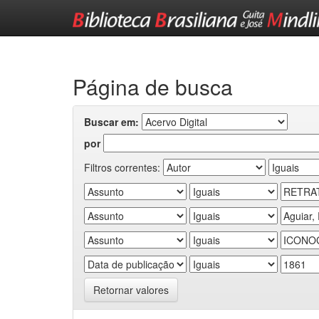
Skip
navigation
Página de busca
Buscar em:
por
Filtros correntes:
Retornar valores