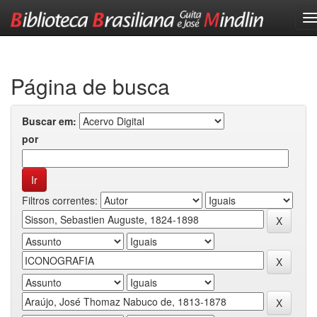
Skip
navigation
Página de busca
Buscar em:
por
Filtros correntes: