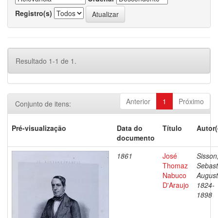
Registro(s)
Resultado 1-1 de 1.
Anterior
1
Próximo
Conjunto de itens:
Pré-visualização
Data do
Título
Autor(
documento
1861
José
Sisson
Thomaz
Sebast
Nabuco
August
D'Araujo
1824-
1898