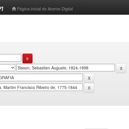
-->
Página inicial do Acervo Digital