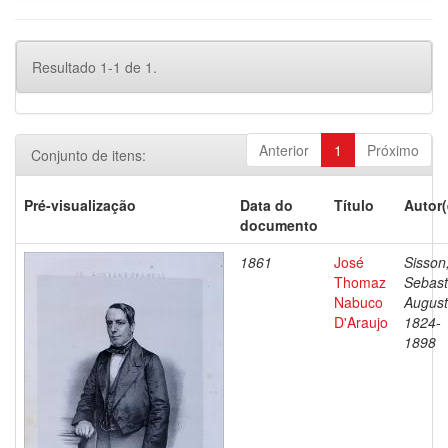
Resultado 1-1 de 1.
Anterior
1
Próximo
Conjunto de itens:
Pré-visualização
Data do
Título
Autor(
documento
1861
José
Sisson
Thomaz
Sebast
Nabuco
August
D'Araujo
1824-
1898