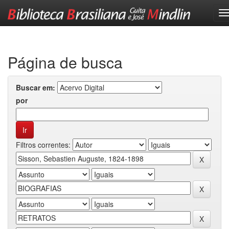
Skip
navigation
Página de busca
Buscar em:
por
Filtros correntes: