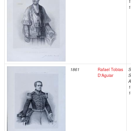
1
1
1861
Rafael Tobias
S
D'Aguiar
S
A
1
1