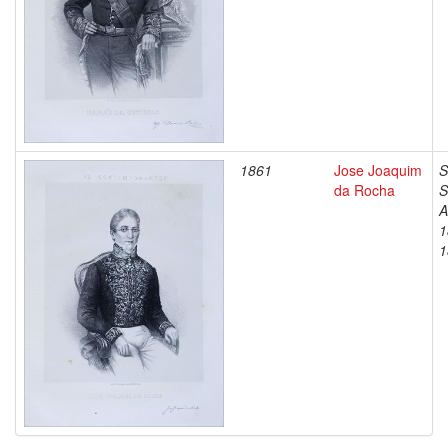
1861
Jose Joaquim
S
da Rocha
S
A
1
1