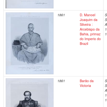
1861
D. Manoel
S
Joaquim da
S
Silveira :
A
Arcebispo da
1
Bahia, primaz
1
do Imperio do
Brazil
1861
Barão da
S
Victoria
S
A
1
1