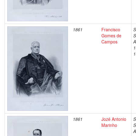
1861
Francisco
S
Gomes de
S
Campos
A
1
1
1861
Jozé Antonio
S
Marinho
S
A