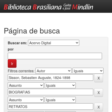
Skip
navigation
Página de busca
Buscar em:
por
Filtros correntes: