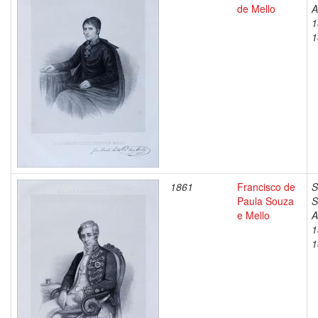
de Mello
A
1
1
1861
Francisco de
S
Paula Souza
S
e Mello
A
1
1