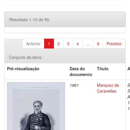
Resultado 1-10 de 90.
Anterior
1
2
3
4
...
9
Próximo
Conjunto de itens:
Pré-visualização
Data do
Título
A
documento
1861
Marquez de
S
Caravellas
S
A
1
1