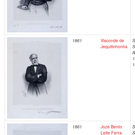
1861
Visconde de
S
Jequitinhonha
S
A
1
1
1861
Jozé Bento
S
Leite Ferra.
S