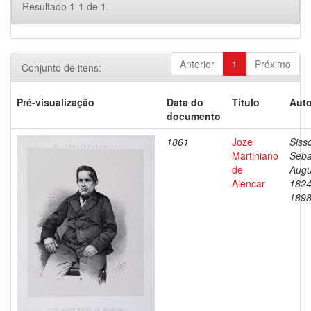
Resultado 1-1 de 1.
Anterior
1
Próximo
Conjunto de itens:
Pré-visualização
Data do
Título
Auto
documento
1861
Joze
Siss
Martiniano
Seba
de
Augu
Alencar
1824
189