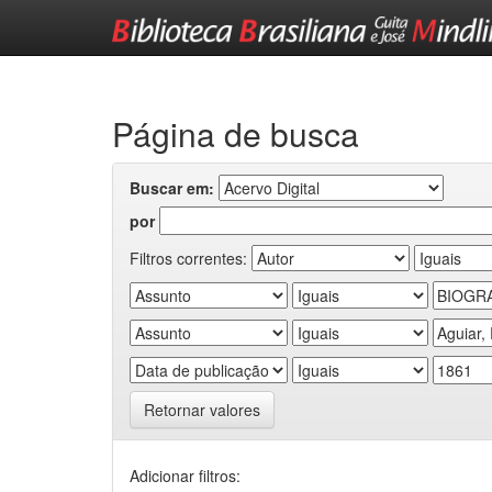
Skip
navigation
Página de busca
Buscar em:
por
Filtros correntes:
Retornar valores
Adicionar filtros: