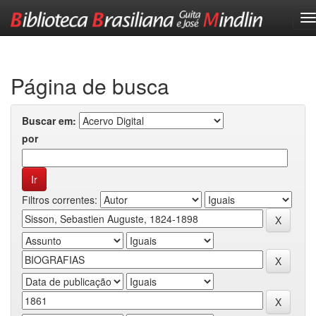
Skip
navigation
Página de busca
Buscar em:
por
Filtros correntes: