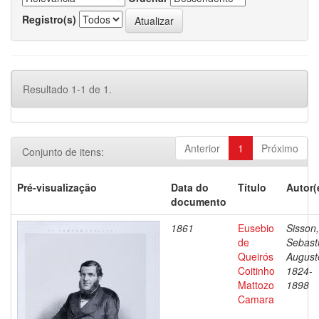
Registro(s)
Resultado 1-1 de 1.
Anterior
1
Próximo
Conjunto de itens:
Pré-visualização
Data do
Título
Autor(
documento
1861
Eusebio
Sisson,
de
Sebast
Queirós
August
Coitinho
1824-
Mattozo
1898
Camara