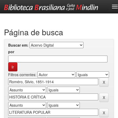
Skip
navigation
Página de busca
Buscar em:
por
Filtros correntes: