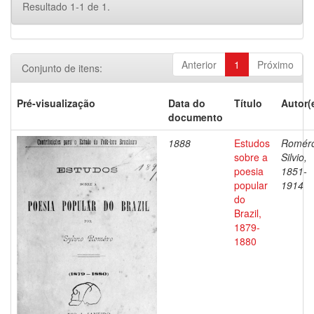
Resultado 1-1 de 1.
Anterior
1
Próximo
Conjunto de itens:
Pré-visualização
Data do
Título
Autor(
documento
1888
Estudos
Romér
sobre a
Silvio,
poesia
1851-
popular
1914
do
Brazil,
1879-
1880