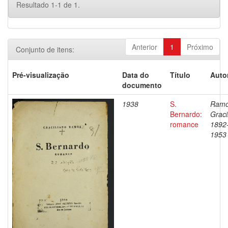
Resultado 1-1 de 1.
Anterior
1
Próximo
Conjunto de itens:
Pré-visualização
Data do
Título
Auto
documento
1938
S.
Ramo
Bernardo:
Graci
romance
1892
1953