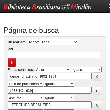
Skip
navigation
Página de busca
Buscar em:
por
Filtros correntes: