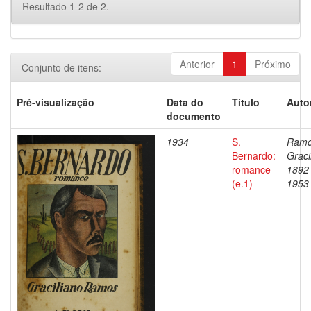
Resultado 1-2 de 2.
Anterior
1
Próximo
Conjunto de itens:
Pré-visualização
Data do
Título
Auto
documento
1934
S.
Ramo
Bernardo:
Graci
romance
1892
(e.1)
1953