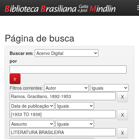
Skip
navigation
Página de busca
Buscar em:
por
Filtros correntes: