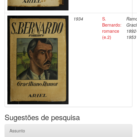
1934
S.
Ramo
Bernardo:
Graci
romance
1892
(e.2)
1953
Sugestões de pesquisa
Assunto