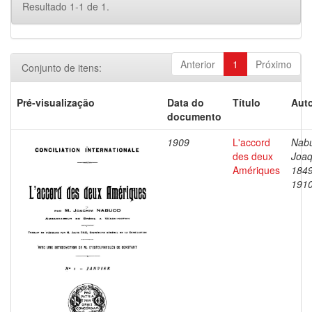
Resultado 1-1 de 1.
Anterior
1
Próximo
Conjunto de itens:
Pré-visualização
Data do
Título
Auto
documento
1909
L'accord
Nab
des deux
Joaq
Amériques
1849
191