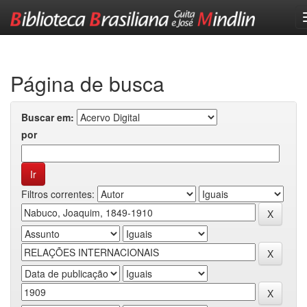
Skip
navigation
Página de busca
Buscar em:
por
Filtros correntes: