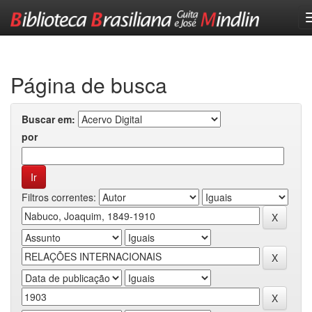
Skip
navigation
Página de busca
Buscar em:
por
Filtros correntes: