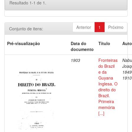
Resultado 1-1 de 1.
Anterior
1
Próximo
Conjunto de itens:
Pré-visualização
Data do
Título
Auto
documento
1903
Fronteiras
Nabu
do Brazil
Joaq
e da
1849
Guyana
1910
Inglesa. O
direito do
Brazil.
Primeira
memória
[...]