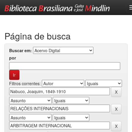
Skip
navigation
Página de busca
Buscar em:
por
Filtros correntes: