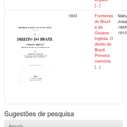
[...]
1903
Fronteiras
Nabu
do Brazil
Joaq
e da
1849
Guyana
1910
Inglesa. O
direito do
Brazil.
Primeira
memória
[...]
Sugestões de pesquisa
Assunto