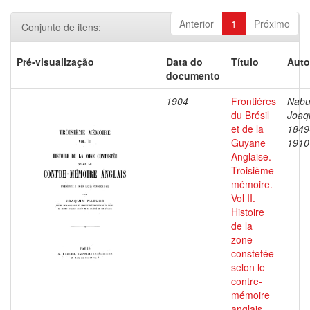
Anterior
1
Próximo
Conjunto de itens:
Pré-visualização
Data do
Título
Auto
documento
1904
Frontiéres
Nabu
du Brésil
Joaq
et de la
1849
Guyane
1910
Anglaise.
Troisième
mémoire.
Vol II.
Histoire
de la
zone
constetée
selon le
contre-
mémoire
anglais