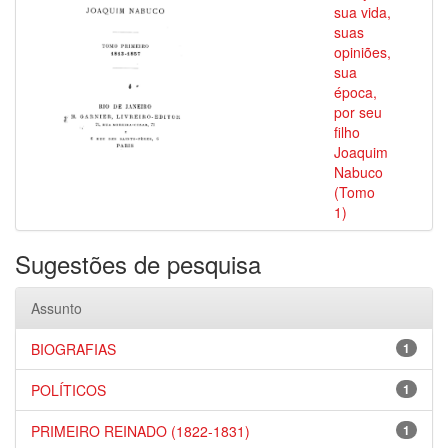
sua vida,
suas
opiniões,
sua
época,
por seu
filho
Joaquim
Nabuco
(Tomo
1)
Sugestões de pesquisa
Assunto
BIOGRAFIAS
1
POLÍTICOS
1
PRIMEIRO REINADO (1822-1831)
1