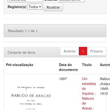
Registro(s)
Resultado 1-1 de 1.
Anterior
1
Próximo
Conjunto de itens:
Pré-visualização
Data do
Título
Autor
documento
1897
Um
Nabuc
estadista
Joaqu
do
1849-
Império :
1910
Nabuco
de
Araujo :