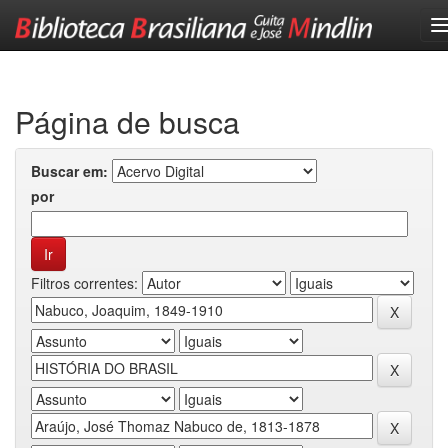
Skip
navigation
Página de busca
Buscar em:
por
Filtros correntes: