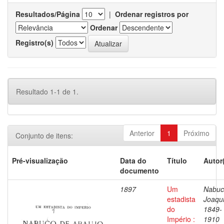
Resultados/Página
|
Ordenar registros por
Ordenar
Registro(s)
Resultado 1-1 de 1.
Anterior
1
Próximo
Conjunto de itens:
Pré-visualização
Data do
Título
Autor
documento
1897
Um
Nabuc
estadista
Joaqu
do
1849-
Império :
1910