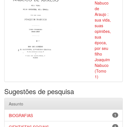
Nabuco
de
Araujo :
sua vida,
suas
opiniões,
sua
época,
por seu
filho
Joaquim
Nabuco
(Tomo
1)
Sugestões de pesquisa
Assunto
BIOGRAFIAS
1
1