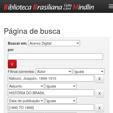
Skip
navigation
Página de busca
Buscar em:
por
Filtros correntes: