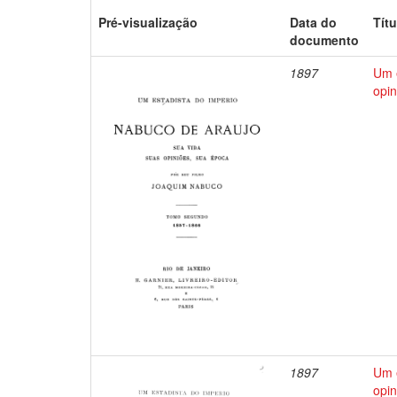
Pré-visualização
Data do
Títu
documento
1897
Um e
opin
1897
Um e
opin