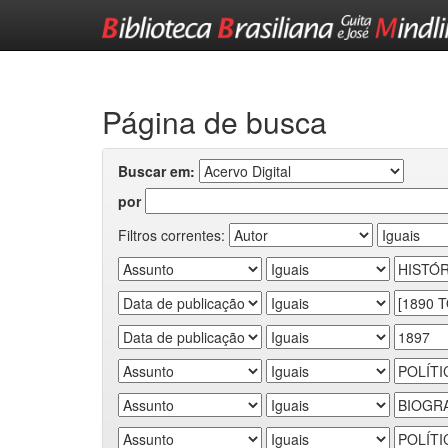
Skip
navigation
Página de busca
Buscar em:
por
Filtros correntes: