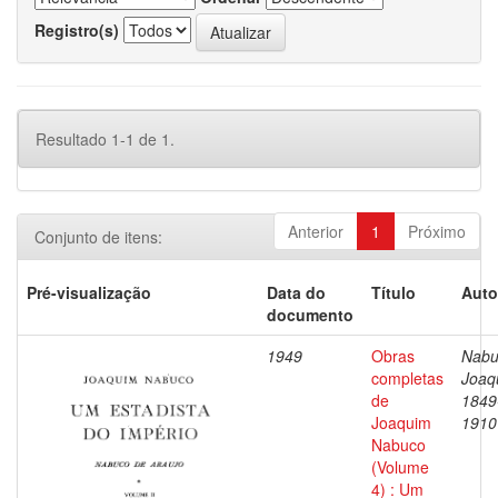
Registro(s)
Resultado 1-1 de 1.
Anterior
1
Próximo
Conjunto de itens:
Pré-visualização
Data do
Título
Auto
documento
1949
Obras
Nabu
completas
Joaq
de
1849
Joaquim
1910
Nabuco
(Volume
4) : Um