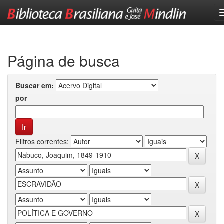
Skip
navigation
Página de busca
Buscar em:
por
Filtros correntes: