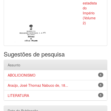
estadista
do
Império
(Volume
2)
Sugestões de pesquisa
Assunto
ABOLICIONISMO
1
Araújo, José Thomaz Nabuco de, 18...
1
LITERATURA
1
Data de Publicação