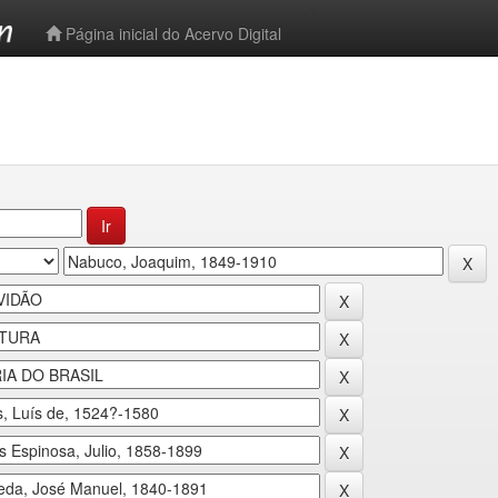
-->
Página inicial do Acervo Digital