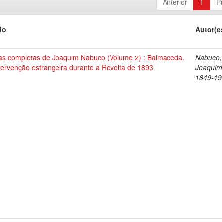
Anterior
1
P
lo
Autor(e
as completas de Joaquim Nabuco (Volume 2) : Balmaceda.
Nabuco,
tervenção estrangeira durante a Revolta de 1893
Joaquim
1849-19