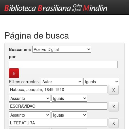
Skip
navigation
Página de busca
Buscar em:
por
Filtros correntes: