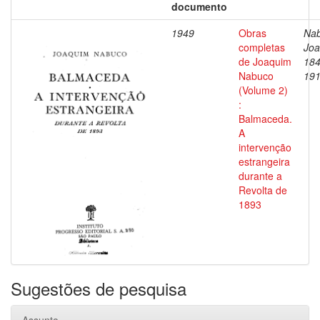
documento
1949
Obras
Nab
completas
Joa
de Joaquim
184
Nabuco
19
(Volume 2)
:
Balmaceda.
A
intervenção
estrangeira
durante a
Revolta de
1893
Sugestões de pesquisa