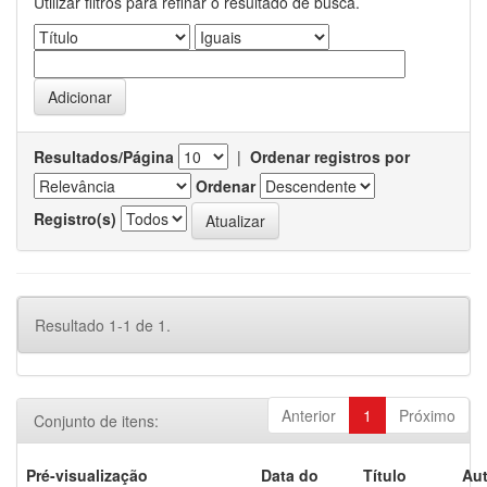
Utilizar filtros para refinar o resultado de busca.
Resultados/Página
|
Ordenar registros por
Ordenar
Registro(s)
Resultado 1-1 de 1.
Anterior
1
Próximo
Conjunto de itens:
Pré-visualização
Data do
Título
Aut