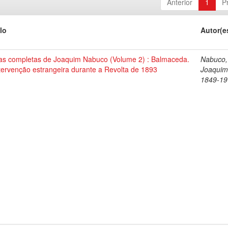
Anterior
1
P
lo
Autor(e
as completas de Joaquim Nabuco (Volume 2) : Balmaceda.
Nabuco,
tervenção estrangeira durante a Revolta de 1893
Joaquim
1849-19