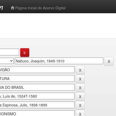
-->
Página inicial do Acervo Digital