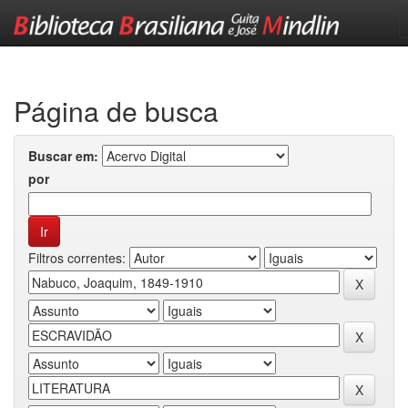
Skip
navigation
Página de busca
Buscar em:
por
Filtros correntes: