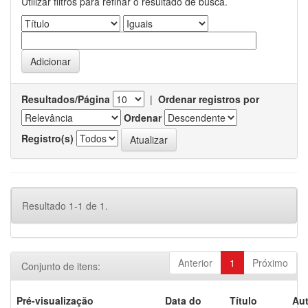
Utilizar filtros para refinar o resultado de busca.
Resultados/Página
|
Ordenar registros por
Ordenar
Registro(s)
Resultado 1-1 de 1.
Anterior
1
Próximo
Conjunto de itens:
Pré-visualização
Data do
Título
Aut