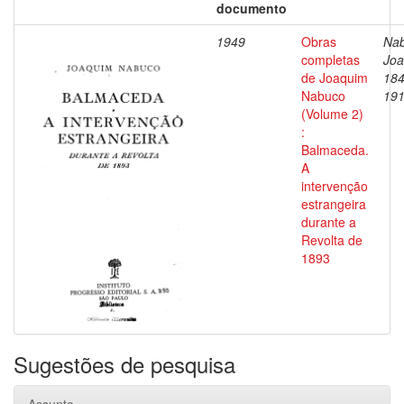
documento
1949
Obras
Nab
completas
Joa
de Joaquim
184
Nabuco
19
(Volume 2)
:
Balmaceda.
A
intervenção
estrangeira
durante a
Revolta de
1893
Sugestões de pesquisa