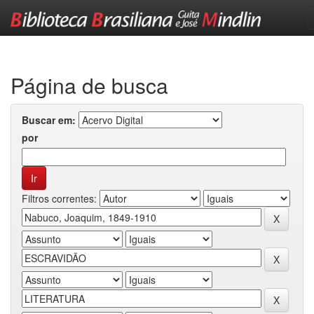
Skip
navigation
Página de busca
Buscar em:
por
Filtros correntes: