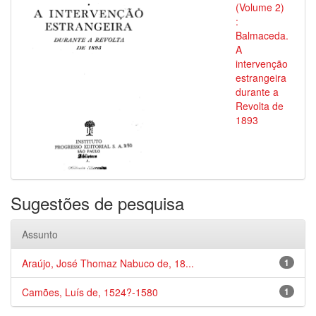
(Volume 2)
:
Balmaceda.
A
intervenção
estrangeira
durante a
Revolta de
1893
Sugestões de pesquisa
Assunto
Araújo, José Thomaz Nabuco de, 18...
1
Camões, Luís de, 1524?-1580
1