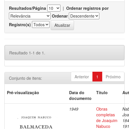
Resultados/Página
|
Ordenar registros por
Ordenar
Registro(s)
Resultado 1-1 de 1.
Anterior
1
Próximo
Conjunto de itens:
Pré-visualização
Data do
Título
Aut
documento
1949
Obras
Nab
completas
Joa
de Joaquim
184
Nabuco
19