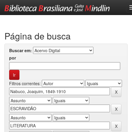
Skip
navigation
Página de busca
Buscar em:
por
Filtros correntes: