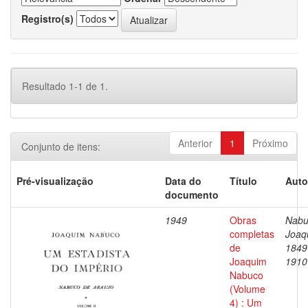
Registro(s)
Resultado 1-1 de 1.
Anterior
1
Próximo
Conjunto de itens:
Pré-visualização
Data do
Título
Auto
documento
1949
Obras
Nabu
completas
Joaq
de
1849
Joaquim
1910
Nabuco
(Volume
4) : Um