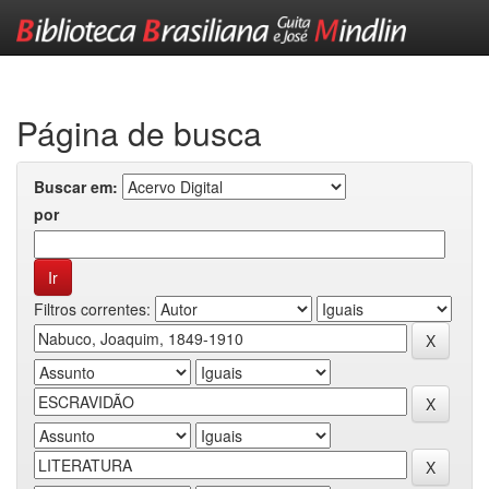
Skip
navigation
Página de busca
Buscar em:
por
Filtros correntes: