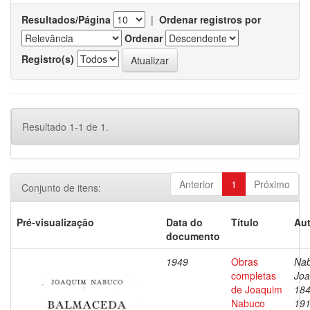
Resultados/Página
|
Ordenar registros por
Ordenar
Registro(s)
Resultado 1-1 de 1.
Anterior
1
Próximo
Conjunto de itens:
Pré-visualização
Data do
Título
Aut
documento
1949
Obras
Nab
completas
Joa
de Joaquim
184
Nabuco
19