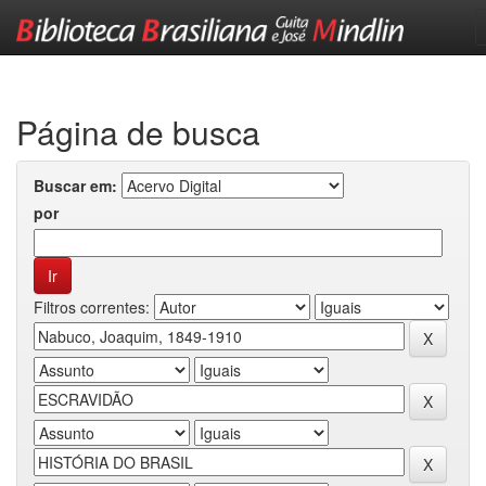
Skip
navigation
Página de busca
Buscar em:
por
Filtros correntes: