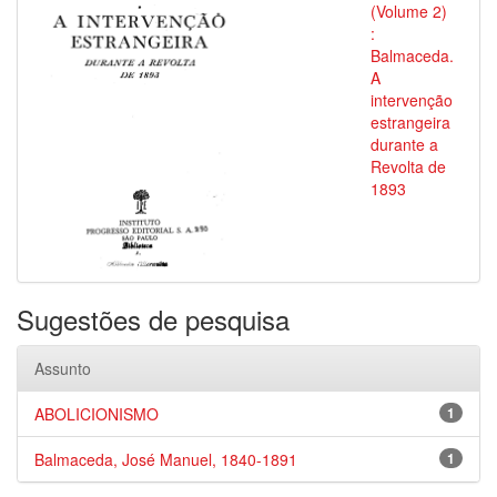
(Volume 2)
:
Balmaceda.
A
intervenção
estrangeira
durante a
Revolta de
1893
Sugestões de pesquisa
Assunto
ABOLICIONISMO
1
Balmaceda, José Manuel, 1840-1891
1