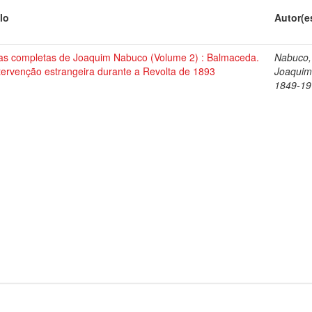
lo
Autor(e
as completas de Joaquim Nabuco (Volume 2) : Balmaceda.
Nabuco,
tervenção estrangeira durante a Revolta de 1893
Joaquim
1849-19