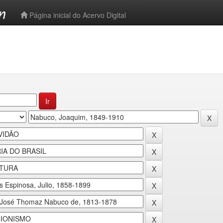
-->
Página inicial do Acervo Digital