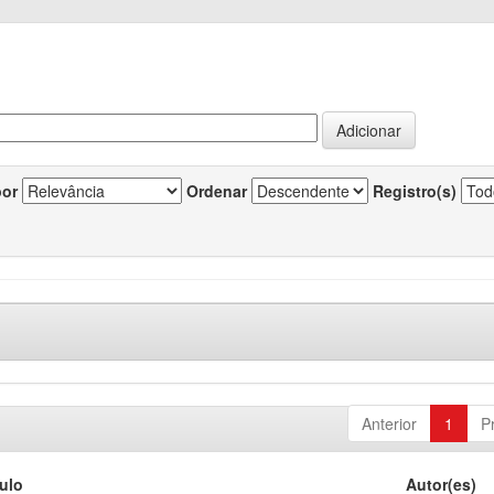
por
Ordenar
Registro(s)
Anterior
1
P
tulo
Autor(es)