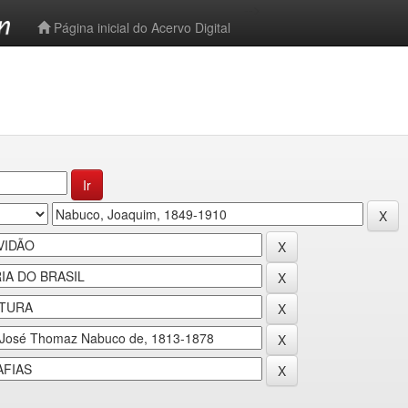
-->
Página inicial do Acervo Digital