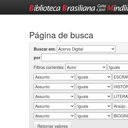
Skip
navigation
Página de busca
Buscar em:
por
Filtros correntes:
Retornar valores