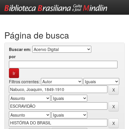
Skip
navigation
Página de busca
Buscar em:
por
Filtros correntes: