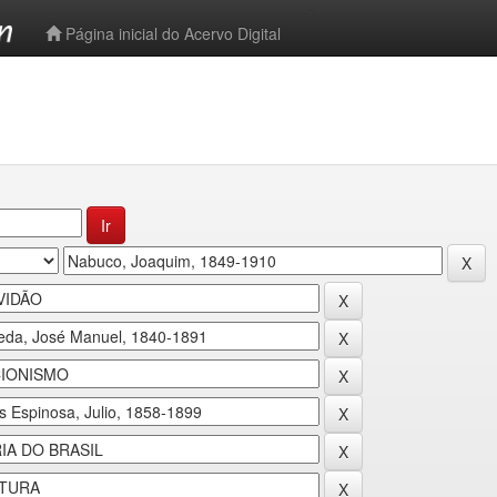
-->
Página inicial do Acervo Digital