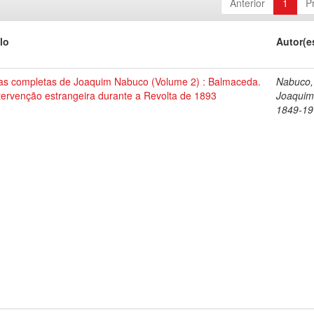
Anterior
1
P
lo
Autor(e
as completas de Joaquim Nabuco (Volume 2) : Balmaceda.
Nabuco,
tervenção estrangeira durante a Revolta de 1893
Joaquim
1849-19