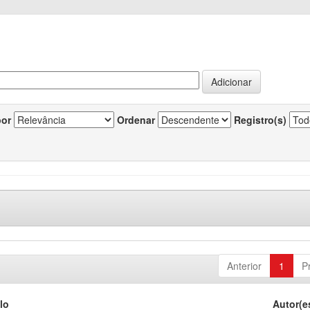
por
Ordenar
Registro(s)
Anterior
1
P
lo
Autor(e