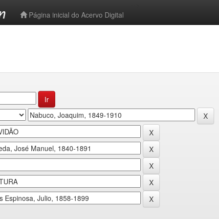
-->
Página inicial do Acervo Digital