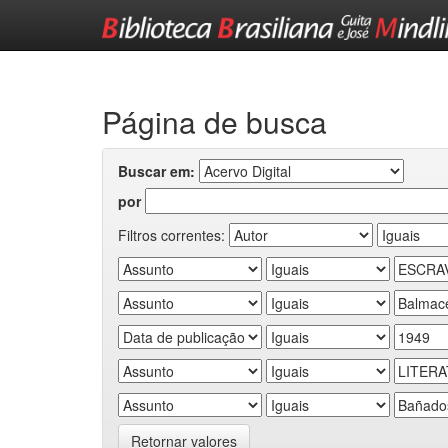
Skip
navigation
Página de busca
Buscar em:
por
Filtros correntes:
Retornar valores