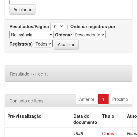
Resultados/Página
|
Ordenar registros por
Ordenar
Registro(s)
Resultado 1-1 de 1.
Anterior
1
Próximo
Conjunto de itens:
Pré-visualização
Data do
Título
Auto
documento
1949
Obras
Nabu