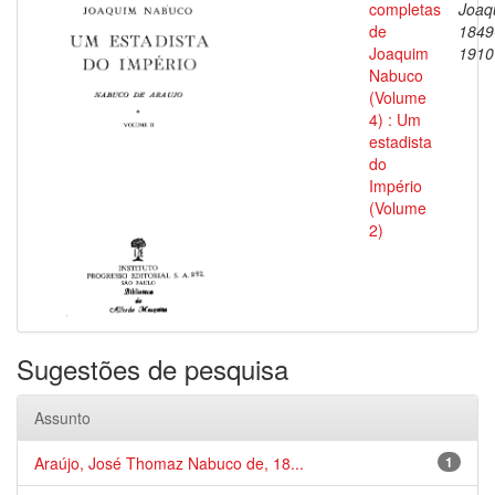
completas
Joaq
de
1849
Joaquim
1910
Nabuco
(Volume
4) : Um
estadista
do
Império
(Volume
2)
Sugestões de pesquisa
Assunto
Araújo, José Thomaz Nabuco de, 18...
1