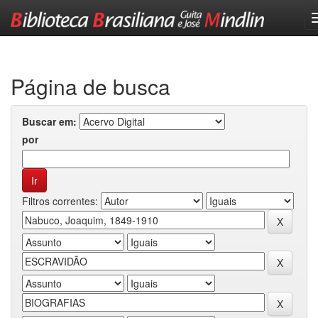
Skip
navigation
Página de busca
Buscar em:
por
Filtros correntes: