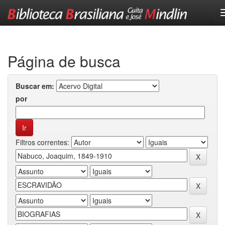
Skip
navigation
Página de busca
Buscar em:
por
Filtros correntes: