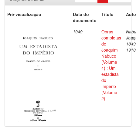
Pré-visualização
Data do
Título
Auto
documento
1949
Obras
Nabu
completas
Joaq
de
1849
Joaquim
1910
Nabuco
(Volume
4) : Um
estadista
do
Império
(Volume
2)