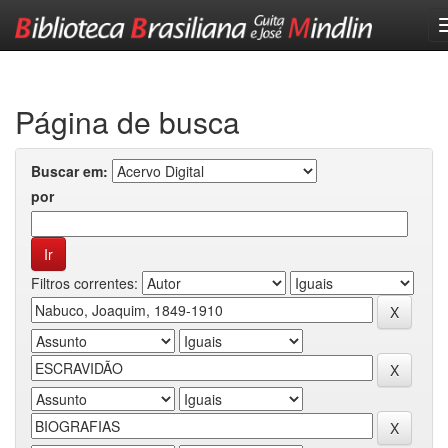
Skip
navigation
Página de busca
Buscar em:
por
Filtros correntes: