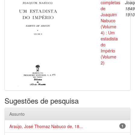
completas
Joaq
de
1849
Joaquim
1910
Nabuco
(Volume
4) : Um
estadista
do
Império
(Volume
2)
Sugestões de pesquisa
Assunto
Araújo, José Thomaz Nabuco de, 18...
1