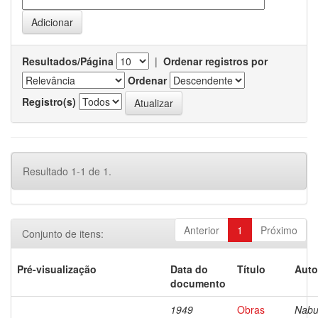
Resultados/Página
|
Ordenar registros por
Ordenar
Registro(s)
Resultado 1-1 de 1.
Anterior
1
Próximo
Conjunto de itens:
Pré-visualização
Data do
Título
Auto
documento
1949
Obras
Nabu