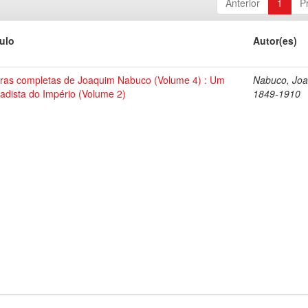
Anterior
1
P
tulo
Autor(es)
ras completas de Joaquim Nabuco (Volume 4) : Um
Nabuco, Joa
tadista do Império (Volume 2)
1849-1910