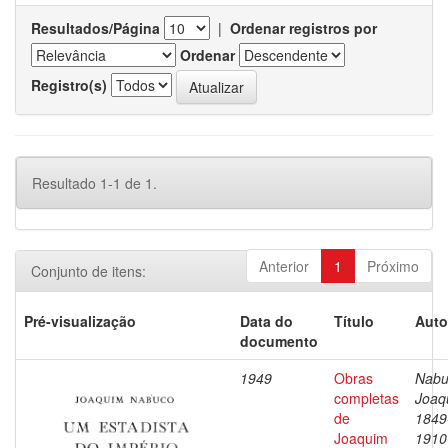
Resultados/Página
|
Ordenar registros por
Ordenar
Registro(s)
Resultado 1-1 de 1.
Anterior
1
Próximo
Conjunto de itens:
Pré-visualização
Data do
Título
Auto
documento
1949
Obras
Nabu
completas
Joaq
de
1849
Joaquim
1910