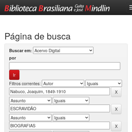
Skip
navigation
Página de busca
Buscar em:
por
Filtros correntes: