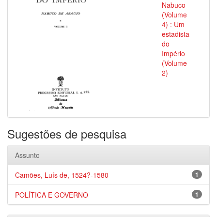
Nabuco
(Volume
4) : Um
estadista
do
Império
(Volume
2)
Sugestões de pesquisa
Assunto
Camões, Luís de, 1524?-1580
1
POLÍTICA E GOVERNO
1