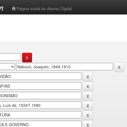
-->
Página inicial do Acervo Digital