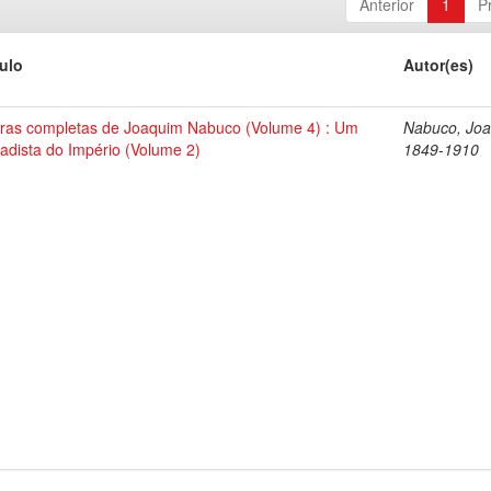
Anterior
1
P
tulo
Autor(es)
ras completas de Joaquim Nabuco (Volume 4) : Um
Nabuco, Joa
tadista do Império (Volume 2)
1849-1910