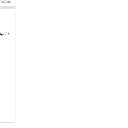
róximo
quim,