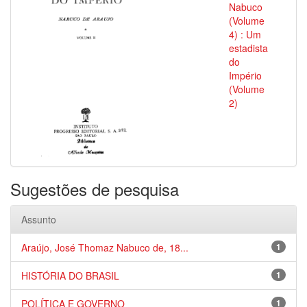
Nabuco
(Volume
4) : Um
estadista
do
Império
(Volume
2)
Sugestões de pesquisa
Assunto
Araújo, José Thomaz Nabuco de, 18...
1
HISTÓRIA DO BRASIL
1
POLÍTICA E GOVERNO
1