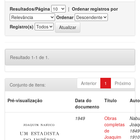
Resultados/Página
|
Ordenar registros por
Ordenar
Registro(s)
Resultado 1-1 de 1.
Anterior
1
Próximo
Conjunto de itens:
Pré-visualização
Data do
Título
Auto
documento
1949
Obras
Nabu
completas
Joaq
de
1849
Joaquim
1910