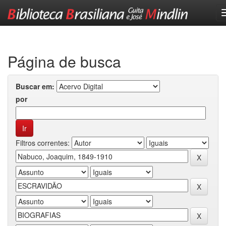
Skip
navigation
Página de busca
Buscar em:
por
Filtros correntes: