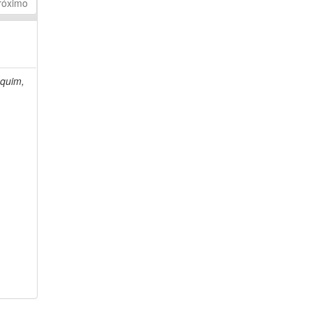
róximo
quim,