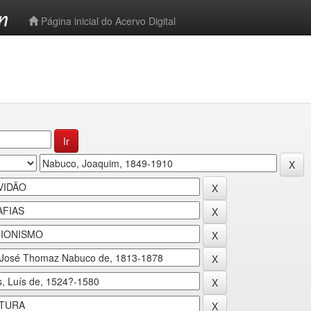
-->
Página inicial do Acervo Digital