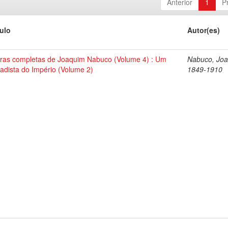
Anterior
1
P
tulo
Autor(es)
ras completas de Joaquim Nabuco (Volume 4) : Um
Nabuco, Joa
tadista do Império (Volume 2)
1849-1910