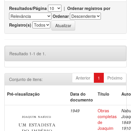
Resultados/Página
|
Ordenar registros por
Ordenar
Registro(s)
Resultado 1-1 de 1.
Anterior
1
Próximo
Conjunto de itens:
Pré-visualização
Data do
Título
Auto
documento
1949
Obras
Nabu
completas
Joaq
de
1849
Joaquim
1910