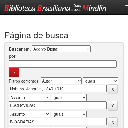
Skip
navigation
Página de busca
Buscar em:
por
Filtros correntes: