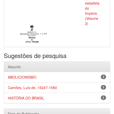
estadista
do
Império
(Volume
2)
Sugestões de pesquisa
Assunto
ABOLICIONISMO
1
Camões, Luís de, 1524?-1580
1
HISTÓRIA DO BRASIL
1
Data de Publicação