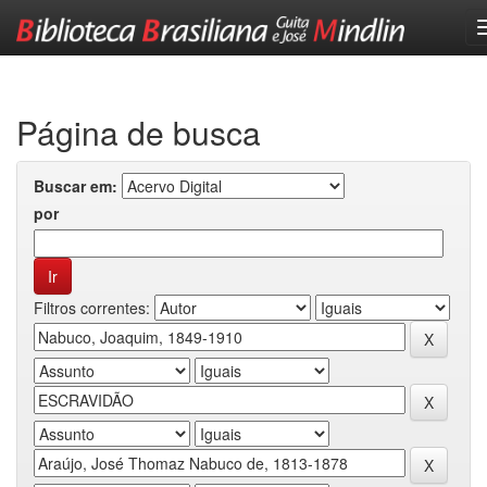
Skip
navigation
Página de busca
Buscar em:
por
Filtros correntes: