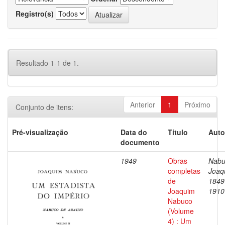
Registro(s)
Resultado 1-1 de 1.
Anterior
1
Próximo
Conjunto de itens:
Pré-visualização
Data do
Título
Auto
documento
1949
Obras
Nabu
completas
Joaq
de
1849
Joaquim
1910
Nabuco
(Volume
4) : Um