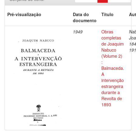
Pré-visualização
Data do
Título
Aut
documento
1949
Obras
Nab
completas
Joa
de Joaquim
184
Nabuco
19
(Volume 2)
:
Balmaceda.
A
intervenção
estrangeira
durante a
Revolta de
1893