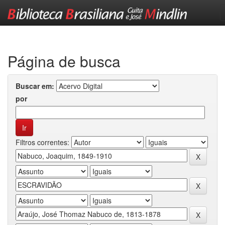
Skip
navigation
Página de busca
Buscar em:
por
Filtros correntes: