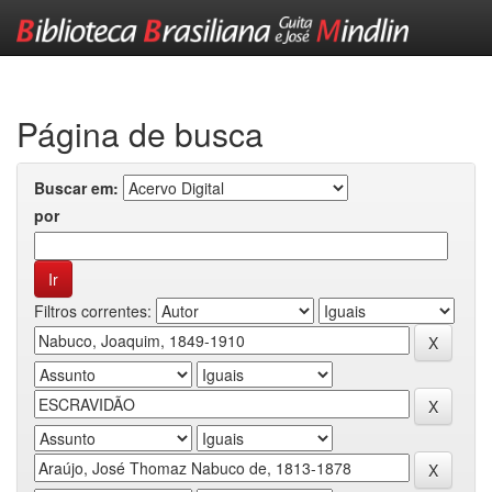
Skip
navigation
Página de busca
Buscar em:
por
Filtros correntes: