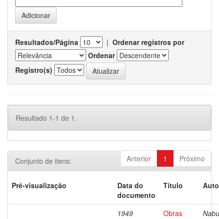
Resultados/Página
|
Ordenar registros por
Ordenar
Registro(s)
Resultado 1-1 de 1.
Anterior
1
Próximo
Conjunto de itens:
Pré-visualização
Data do
Título
Auto
documento
1949
Obras
Nabu