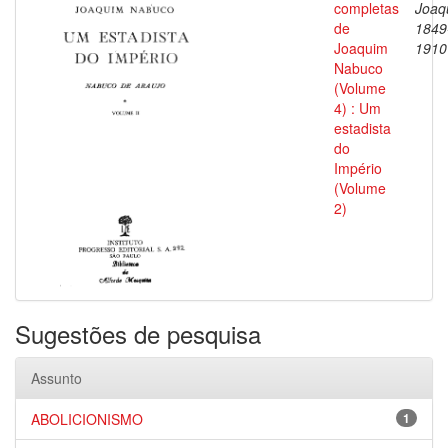
completas
Joaq
de
1849
Joaquim
1910
Nabuco
(Volume
4) : Um
estadista
do
Império
(Volume
2)
Sugestões de pesquisa
Assunto
ABOLICIONISMO
1