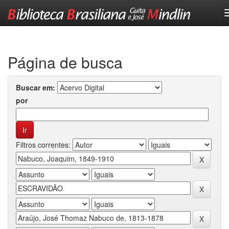
Skip
navigation
Página de busca
Buscar em:
por
Filtros correntes: