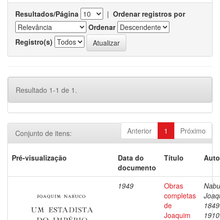
Resultados/Página
|
Ordenar registros por
Ordenar
Registro(s)
Resultado 1-1 de 1.
Anterior
1
Próximo
Conjunto de itens:
Pré-visualização
Data do
Título
Auto
documento
1949
Obras
Nabu
completas
Joaq
de
1849
Joaquim
1910