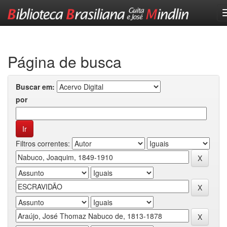
Skip
navigation
Página de busca
Buscar em:
por
Filtros correntes: