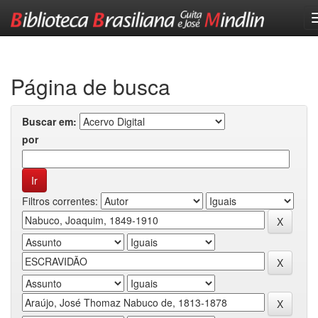
Skip
navigation
Página de busca
Buscar em:
por
Filtros correntes: