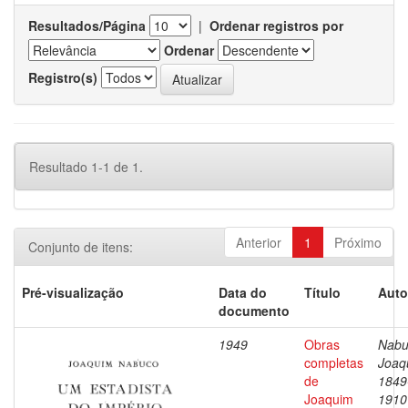
Resultados/Página
|
Ordenar registros por
Ordenar
Registro(s)
Resultado 1-1 de 1.
Anterior
1
Próximo
Conjunto de itens:
Pré-visualização
Data do
Título
Auto
documento
1949
Obras
Nabu
completas
Joaq
de
1849
Joaquim
1910