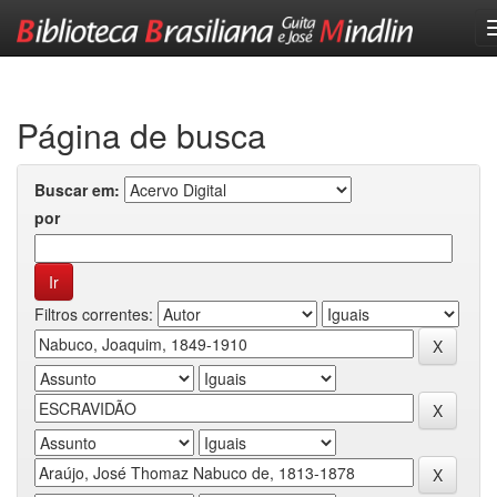
Skip
navigation
Página de busca
Buscar em:
por
Filtros correntes: