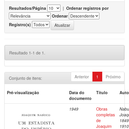
Resultados/Página
|
Ordenar registros por
Ordenar
Registro(s)
Resultado 1-1 de 1.
Anterior
1
Próximo
Conjunto de itens:
Pré-visualização
Data do
Título
Auto
documento
1949
Obras
Nabu
completas
Joaq
de
1849
Joaquim
1910