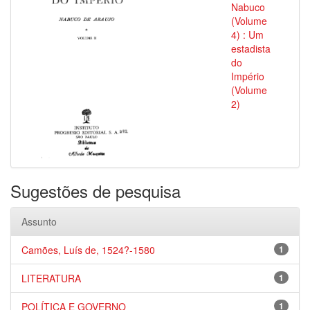
Nabuco
(Volume
4) : Um
estadista
do
Império
(Volume
2)
Sugestões de pesquisa
Assunto
Camões, Luís de, 1524?-1580
1
LITERATURA
1
POLÍTICA E GOVERNO
1