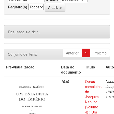
Registro(s)
Resultado 1-1 de 1.
Anterior
1
Próximo
Conjunto de itens:
Pré-visualização
Data do
Título
Auto
documento
1949
Obras
Nabu
completas
Joaq
de
1849
Joaquim
1910
Nabuco
(Volume
4) : Um