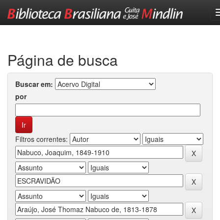
Skip
navigation
Página de busca
Buscar em:
por
Filtros correntes: