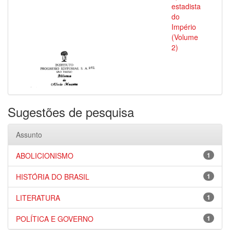
estadista
do
Império
(Volume
2)
Sugestões de pesquisa
Assunto
ABOLICIONISMO
1
HISTÓRIA DO BRASIL
1
LITERATURA
1
POLÍTICA E GOVERNO
1